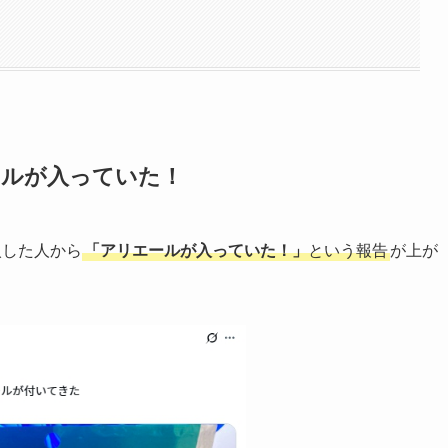
ールが入っていた！
入した人から
「アリエールが入っていた！」
という報告
が上が