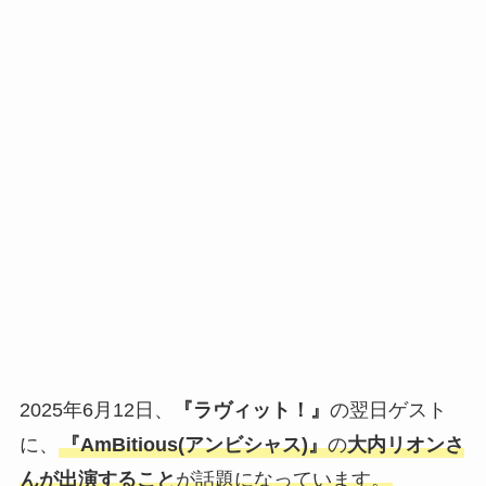
2025年6月12日、
『ラヴィット！』
の翌日ゲスト
に、
『AmBitious(アンビシャス)』
の
大内リオンさ
んが出演すること
が話題になっています。