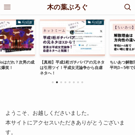
木の葉ぶろぐ
Xの話題
Xの話題
oはだれ？次男の成
【真相】平成1桁ガチババアの元ネタ
ちいあつ解散理
爆笑！
は引用ツイ！平成女児論争から自虐
平均3～5年で若
ネタへ！
ようこそ、お越しくださいました。
本サイトにアクセスいただきありがとうございま
す。