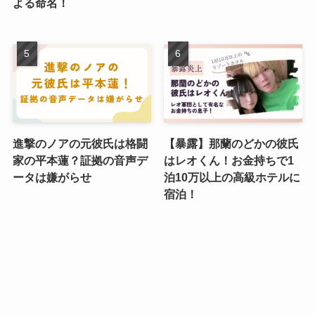
よる命名！
進撃のノアの元彼氏は格闘
【暴露】那蘭のどかの彼氏
家の平本蓮？証拠の音声デ
はレオくん！お金持ちで1
ータは嫌がらせ
泊10万以上の高級ホテルに
宿泊！