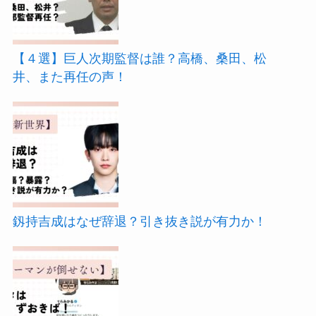
【４選】巨人次期監督は誰？高橋、桑田、松
井、また再任の声！
釼持吉成はなぜ辞退？引き抜き説が有力か！