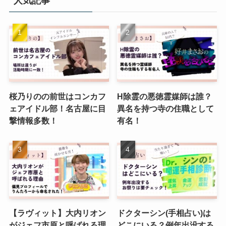
人気記事
桜乃りのの前世はコンカフ
H除霊の悪徳霊媒師は誰？
ェアイドル部！名古屋に目
異名を持つ寺の住職として
撃情報多数！
有名！
【ラヴィット】大内リオン
ドクターシン(手相占い)は
がジェフ市原と呼ばれる理
どこにいる？例年出没する