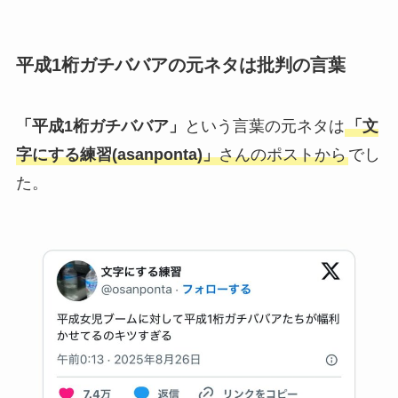
平成1桁ガチババアの元ネタは批判の言葉
「平成1桁ガチババア」
という言葉の元ネタは
「文
字にする練習(asanponta)」
さんのポストから
でし
た。