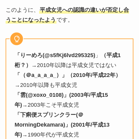
このように、
平成女児への認識の違いが否定し合
うことになったよう
です。
「りーめろ(@s5fKj6lvd295325)
」
（平成1
桁？）
→2010年以降は平成女児ではない
「（＠a_a_a_a_）」（2010年/平成22年）
→2010年以降も平成女児
「雲(@xoxo_0108)」(2003年/平成15
年)
→2003年こそ平成女児
「下痢便スプリンクラー(＠
MorningDekamara)」(2001年/平成13
年)
→1990年代が平成女児