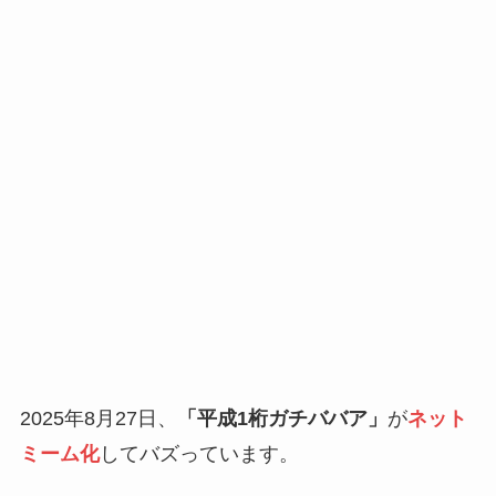
2025年8月27日、
「平成1桁ガチババア」
が
ネット
ミーム化
してバズっています。