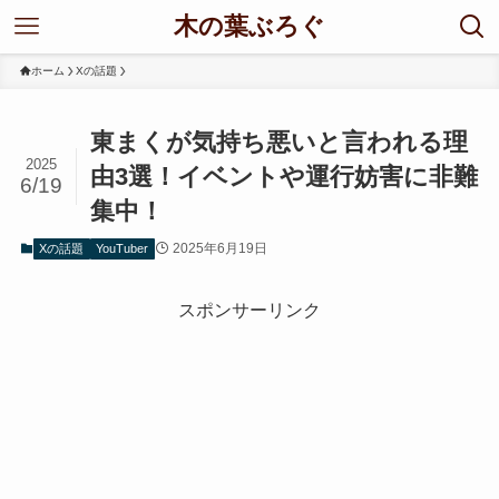
木の葉ぶろぐ
ホーム
Xの話題
東まくが気持ち悪いと言われる理
2025
由3選！イベントや運行妨害に非難
6/19
集中！
2025年6月19日
Xの話題
YouTuber
スポンサーリンク