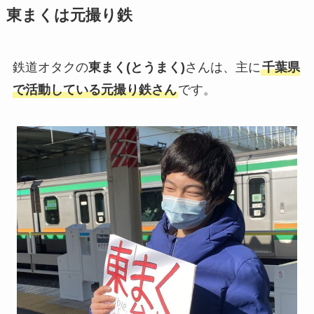
東まくは元撮り鉄
鉄道オタクの
東まく(とうまく)
さんは、主に
千葉県
で活動している元撮り鉄さん
です。