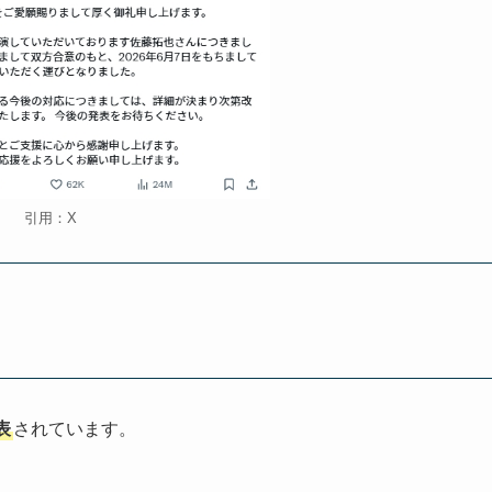
引用：X
表
されています。