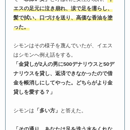
エスの足元に泣き崩れ、涙で足を濡らし、
髪で拭い、口づけを送り、高価な香油を塗
った。
シモンはその様子を蔑んでいたが、イエス
はシモンへ例え話をする。
「金貸しが2人の男に500デナリウスと50デ
ナリウスを貸し、返済できなかったので借
金を帳消しにしてやった。どちらがより金
貸しを愛する？」
シモンは
「多い方」
と答えた。
「その通り。あなたは足を洗う水をくれな