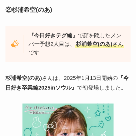
②
杉浦希空(のあ)
『今日好きテグ編』
で顔を隠したメン
バー予想2人目は、
杉浦希空(のあ)
さん
です
杉浦希空(のあ)
さんは、2025年1月13日開始の
『今
日好き卒業編2025inソウル』
で初登場しました。