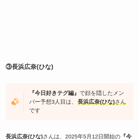
③
長浜広奈
(ひな)
『今日好きテグ編』
で顔を隠したメン
バー予想3人目は、
長浜広奈(ひな)
さん
です
長浜広奈
(ひな)
さんは、2025年5月12日開始の
『今