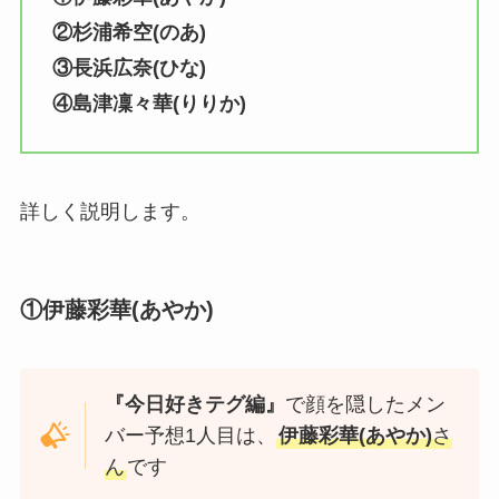
②杉浦希空(のあ)
③長浜広奈(ひな)
④島津凜々華(りりか)
詳しく説明します。
①
伊藤彩華
(あやか)
『今日好きテグ編』
で顔を隠したメン
バー予想1人目は、
伊藤彩華(あやか)
さ
ん
です