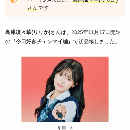
さん
です
島津凜々華(りりか)
さんは、2025年11月17日開始
の
『今日好きチェンマイ編』
で初登場しました。
引用：X