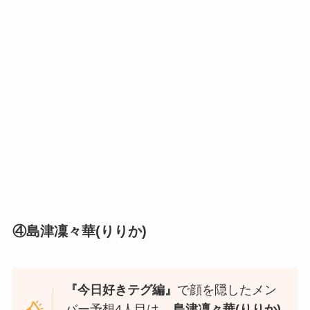
④
島津凜々華(りりか)
『今日好きテグ編』
で顔を隠したメン
バー予想4人目は、
島津凜々華(りりか)