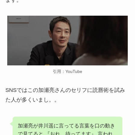
ます。
引用：YouTube
SNSではこの加瀬亮さんのセリフに読唇術を試み
た人が多くいまし。。
加瀬亮が井川遥に言ってる言葉を口の動き
で見てると 『おれ、待ってます』 言われ