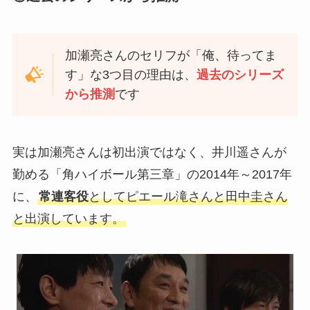
加瀬亮さんのセリフが「俺、待ってま
す」な3つ目の理由は、
過去のシリーズ
から推測
です
実は加瀬亮さんは初出演ではなく、井川遥さんが
勤める「角ハイボール第三章」の2014年～2017年
に、
常連客役
としてピエール滝さんと田中圭さん
と出演しています。