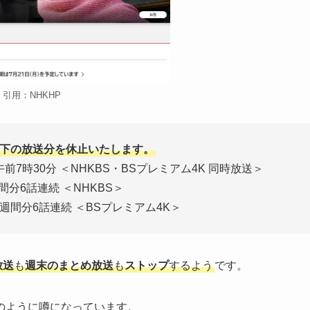
引用：NHKHP
での以下の放送分を休止いたします。
前7時30分 ＜NHKBS・BSプレミアム4K 同時放送＞
間分6話連続 ＜NHKBS＞
1週間分6話連続 ＜BSプレミアム4K＞
放送
も
週末のまとめ放送
も
ストップ
するよう
です。
のように噂になっています。