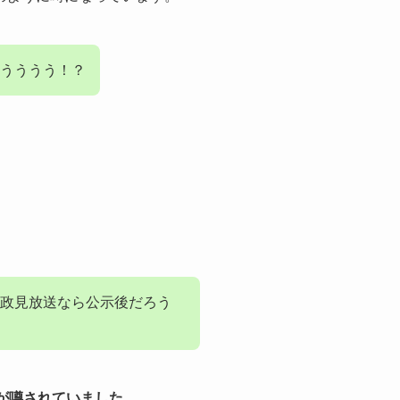
うううう！？
政見放送なら公示後だろう
が噂されていました。